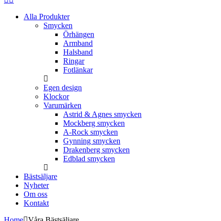
Alla Produkter
Smycken
Örhängen
Armband
Halsband
Ringar
Fotlänkar
Egen design
Klockor
Varumärken
Astrid & Agnes smycken
Mockberg smycken
A-Rock smycken
Gynning smycken
Drakenberg smycken
Edblad smycken
Bästsäljare
Nyheter
Om oss
Kontakt
Home
Våra Bästsäljare