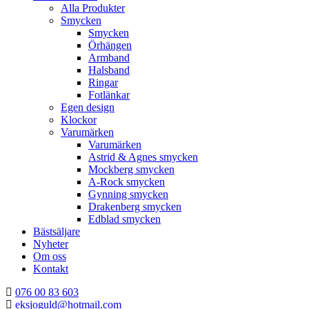
Alla Produkter
Smycken
Smycken
Örhängen
Armband
Halsband
Ringar
Fotlänkar
Egen design
Klockor
Varumärken
Varumärken
Astrid & Agnes smycken
Mockberg smycken
A-Rock smycken
Gynning smycken
Drakenberg smycken
Edblad smycken
Bästsäljare
Nyheter
Om oss
Kontakt
076 00 83 603
eksjoguld@hotmail.com