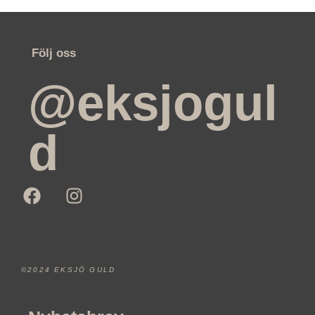
Följ oss
@eksjogul
d
©2024 EKSJÖ GULD