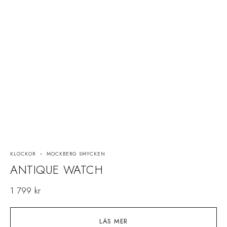
KLOCKOR
MOCKBERG SMYCKEN
M
ANTIQUE WATCH
1 799
kr
LÄS MER