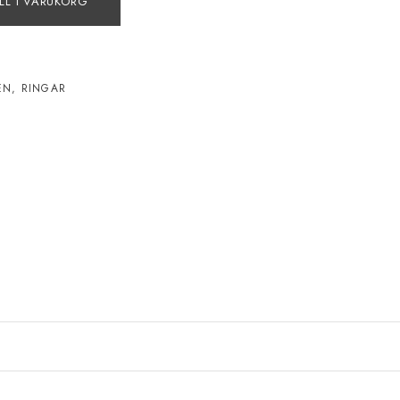
LL I VARUKORG
EN
,
RINGAR