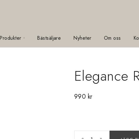
 Produkter
Bästsäljare
Nyheter
Om oss
Ko
Elegance 
990
kr