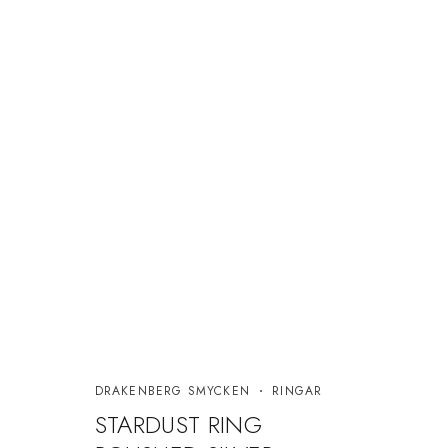
DRAKENBERG SMYCKEN
RINGAR
A-RO
STARDUST RING
MOL