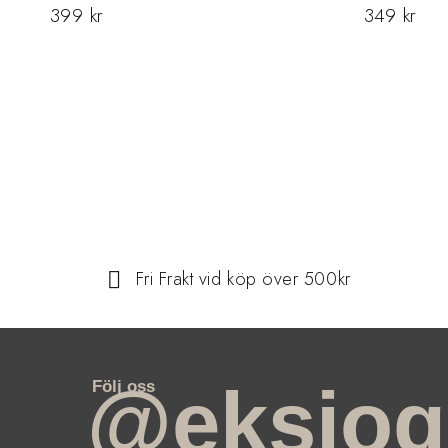
399
kr
349
kr
Fri Frakt vid köp över 500kr
@eksjog
Följ oss