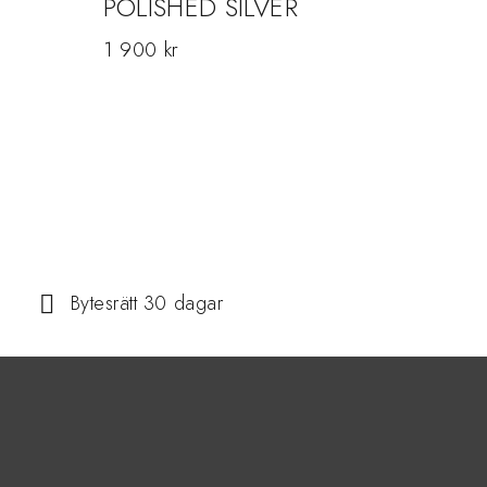
POLISHED SILVER
49
1 900
kr
Bytesrätt 30 dagar