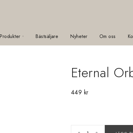
 Produkter
Bästsäljare
Nyheter
Om oss
Ko
Eternal Orb
449
kr