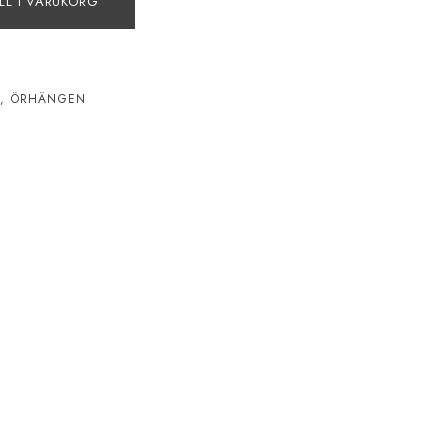
LL I VARUKORG
N
,
ÖRHÄNGEN