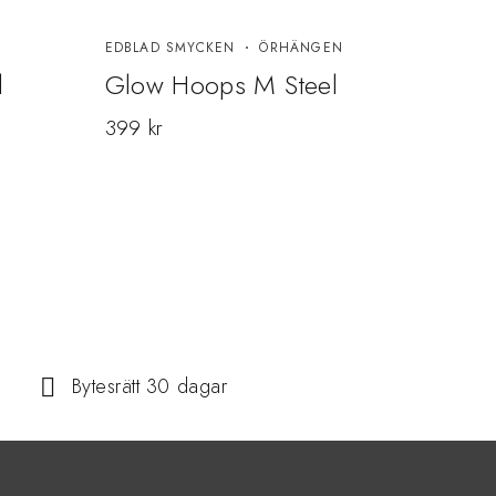
EDBLAD SMYCKEN
ÖRHÄNGEN
EDBL
d
Glow Hoops M Steel
Glo
399
kr
349
Bytesrätt 30 dagar