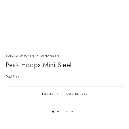
EDBLAD SMYCKEN
ÖRHÄNGEN
E
Peak Hoops Mini Steel
349
kr
LÄGG TILL I VARUKORG