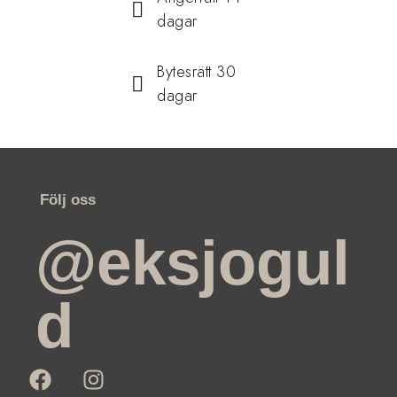
dagar
Bytesrätt 30
dagar
Följ oss
@eksjogul
d