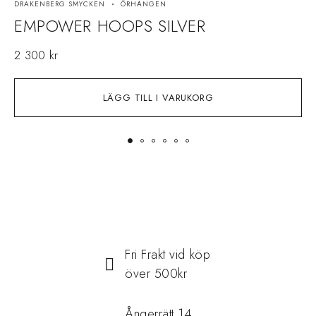
DRAKENBERG SMYCKEN
ÖRHÄNGEN
D
EMPOWER HOOPS SILVER
2 300
kr
1
LÄGG TILL I VARUKORG
Fri Frakt vid köp
över 500kr
Ångerrätt 14