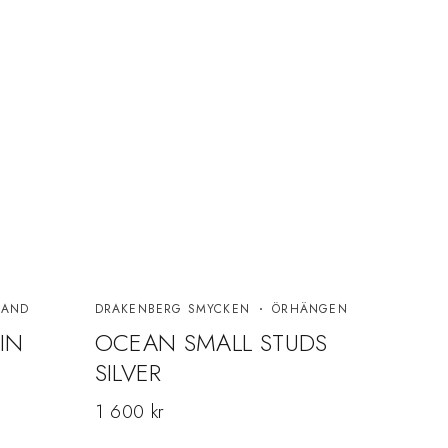
BAND
DRAKENBERG SMYCKEN
ÖRHÄNGEN
DRAK
IN
OCEAN SMALL STUDS
HO
SILVER
BRA
1 600
kr
1 5