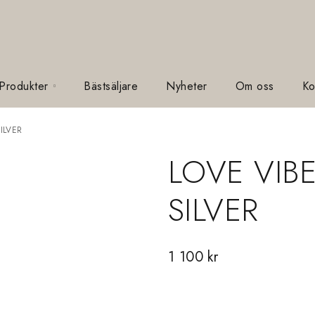
 Produkter
Bästsäljare
Nyheter
Om oss
Ko
ILVER
LOVE VIB
SILVER
1 100
kr