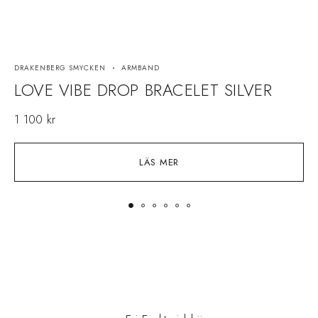
DRAKENBERG SMYCKEN
ARMBAND
D
LOVE VIBE DROP BRACELET SILVER
1 100
kr
1
LÄS MER