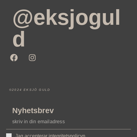
@eksjogul
d
©2024 EKSJÖ GULD
Nyhetsbrev
Jag accepterar integritetspolicyn