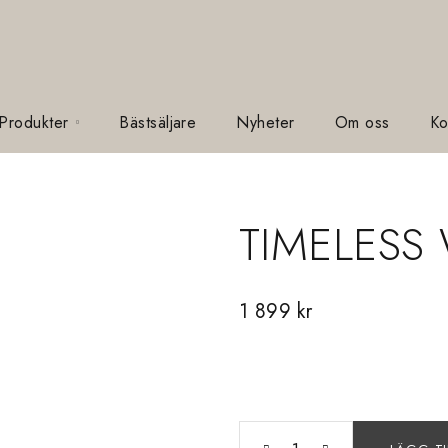
 Produkter
Bästsäljare
Nyheter
Om oss
Ko
TIMELESS
1 899
kr