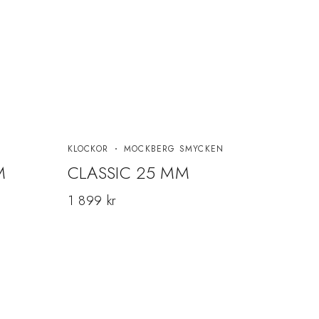
N
KLOCKOR
MOCKBERG SMYCKEN
KLOC
M
CLASSIC 25 MM
TIM
1 899
kr
1 8