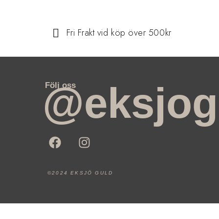
Fri Frakt vid köp över 500kr
@eksjog
Följ oss
©2024 EKSJÖ GULD