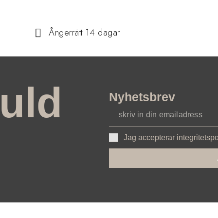
Ångerrätt 14 dagar
uld
Nyhetsbrev
Jag accepterar integritetsp