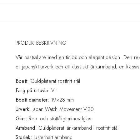
PRODUKTBESKRIVNING
Vår bästsäljare med en tidlös och elegant design. Den rekta
ett japanskt urverk och ett klassiskt länkarmband, en klassisk 
Boett:
Guldpläterat rostfritt stål
Färg på urtavla:
Vit
Boett diameter:
19×28 mm
Urverk:
Japan Watch Movement VJ20
Glas:
Rep- och stöttåligt mineralglas
Armband:
Guldpläterat länkarmband i rostfritt stål
Storlek:
Justerbart armband