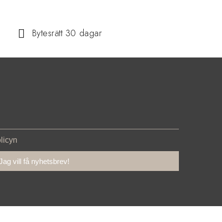
Bytesrätt 30 dagar
olicyn
Jag vill få nyhetsbrev!