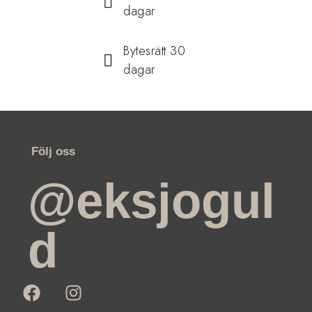
dagar
Bytesrätt 30
dagar
Följ oss
@eksjogul
d