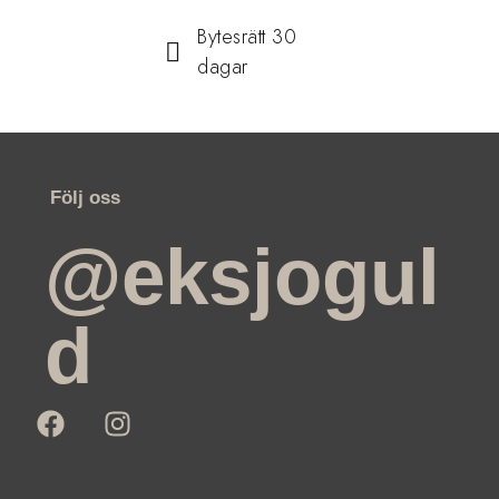
Bytesrätt 30
dagar
Följ oss
@eksjogul
d