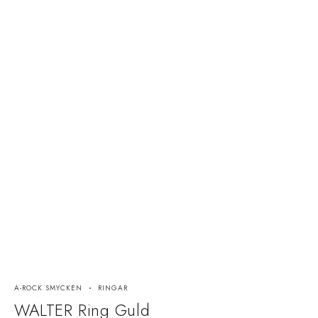
A-ROCK SMYCKEN
RINGAR
AS
WALTER Ring Guld
I