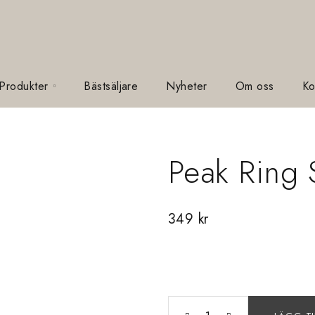
 Produkter
Bästsäljare
Nyheter
Om oss
Ko
Peak Ring 
349
kr