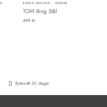
AR
A-ROCK SMYCKEN
RINGAR
A-RO
TOM Ring Stål
WAL
499
kr
399
Bytesrätt 30 dagar