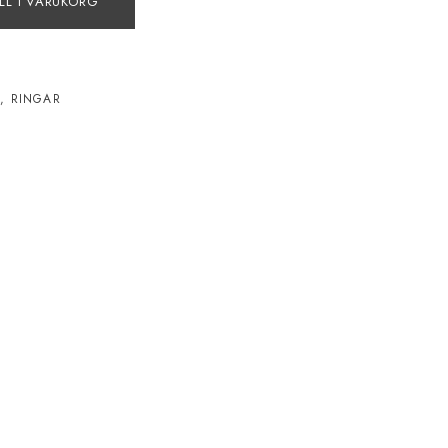
LL I VARUKORG
N
,
RINGAR