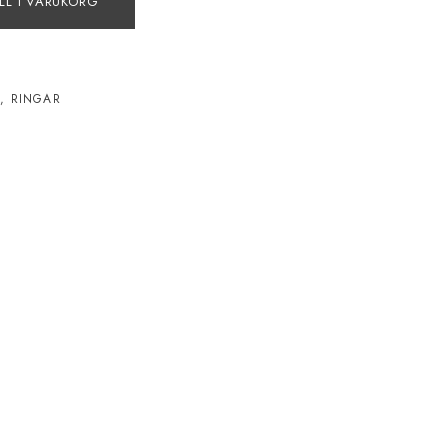
LL I VARUKORG
N
,
RINGAR