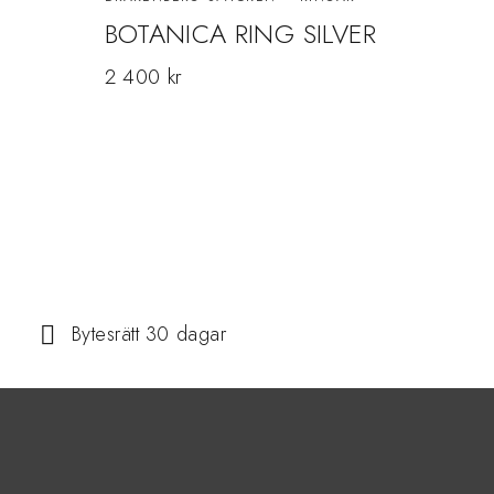
BOTANICA RING SILVER
Glo
2 400
kr
349
Bytesrätt 30 dagar