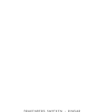
DRAKENBERG SMYCKEN
RINGAR
EDBL