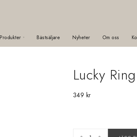
 Produkter
Bästsäljare
Nyheter
Om oss
Ko
Lucky Ring
349
kr