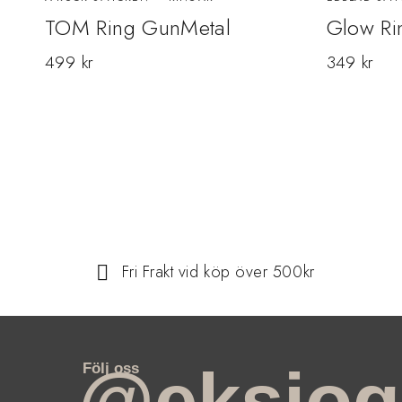
TOM Ring GunMetal
Glow Ri
499
kr
349
kr
Fri Frakt vid köp över 500kr
@eksjog
Följ oss